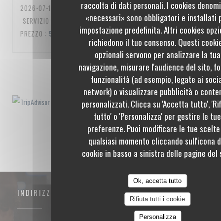
raccolta di dati personali. I cookies denom
2026-07-10
- 20:00 - OSPITI 3
«necessari» sono obbligatori e installati 
SERVIZIO
:
5
/5
ATMOSFERA
:
5
/5
CUCINA
:
5
/5
QUALITÀ /
impostazione predefinita. Altri cookies opzi
PREZZO
:
5
/5
richiedono il tuo consenso. Questi cooki
opzionali servono per analizzare la tua
navigazione, misurare l'audience del sito, fo
1
2
3
funzionalità (ad esempio, legate ai soci
network) o visualizzare pubblicità o conte
personalizzati. Clicca su 'Accetta tutto', 'Ri
tutto' o 'Personalizza' per gestire le tu
preferenze. Puoi modificare le tue scelte
qualsiasi momento cliccando sull'icona d
cookie in basso a sinistra delle pagine del s
Ok, accetta tutto
INDIRIZZO
Rifiuta tutti i cookie
Personalizza