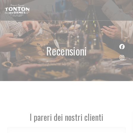
Personalizzazione delle tue scelte sui cookie
Recensioni
Face
Inst
I pareri dei nostri clienti