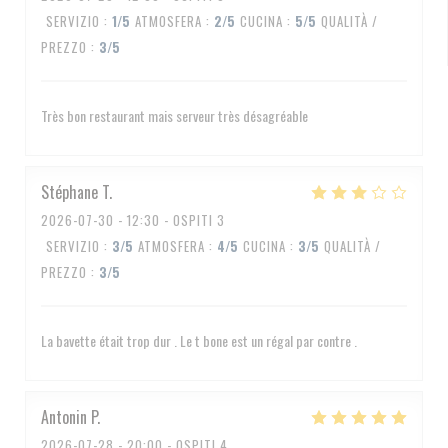
SERVIZIO
:
1
/5
ATMOSFERA
:
2
/5
CUCINA
:
5
/5
QUALITÀ /
PREZZO
:
3
/5
Très bon restaurant mais serveur très désagréable
Stéphane
T
2026-07-30
- 12:30 - OSPITI 3
SERVIZIO
:
3
/5
ATMOSFERA
:
4
/5
CUCINA
:
3
/5
QUALITÀ /
PREZZO
:
3
/5
La bavette était trop dur . Le t bone est un régal par contre .
Antonin
P
2026-07-28
- 20:00 - OSPITI 4