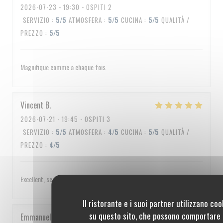
2026-07-23
- 19:30 - OSPITI 2
SERVIZIO
:
5
/5
ATMOSFERA
:
5
/5
CUCINA
:
5
/5
QUALITÀ /
PREZZO
:
5
/5
Magnifique comme a chaque fois
Vincent
B
2026-07-21
- 19:45 - OSPITI 3
SERVIZIO
:
5
/5
ATMOSFERA
:
4
/5
CUCINA
:
5
/5
QUALITÀ /
PREZZO
:
4
/5
Excellent, service impeccable, un peu cher quand même
Il ristorante e i suoi partner utilizzano coo
su questo sito, che possono comportare 
Emmanuel
C