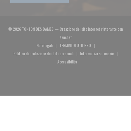
© 2026 TONTON DES DAMES — Creazione del sito internet ristorante con
((apre una nuova finestra))
Zenchef
Note legali
TERMINI DI UTILIZZO
((apre una nuova finestra))
((apre una nuova finestra))
Politica di protezione dei dati personali
Informativa sui cookie
((apre una nuova finestra))
((apre una nuova fin
Accessibilita
((apre una nuova finestra))