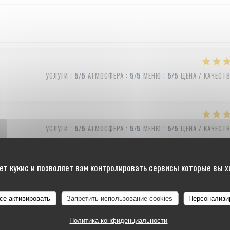
УСЛУГИ
:
5
/5
АТМОСФЕРА
:
5
/5
МЕНЮ
:
5
/5
ЦЕНА / КАЧЕСТ
УСЛУГИ
:
5
/5
АТМОСФЕРА
:
5
/5
МЕНЮ
:
5
/5
ЦЕНА / КАЧЕСТ
ет кукис и позволяет вам контролировать сервисы которые вы 
УСЛУГИ
:
4
/5
АТМОСФЕРА
:
4
/5
МЕНЮ
:
5
/5
ЦЕНА / КАЧЕСТ
все активировать
Запретить использование cookies
Персонализи
Политика конфиденциальности