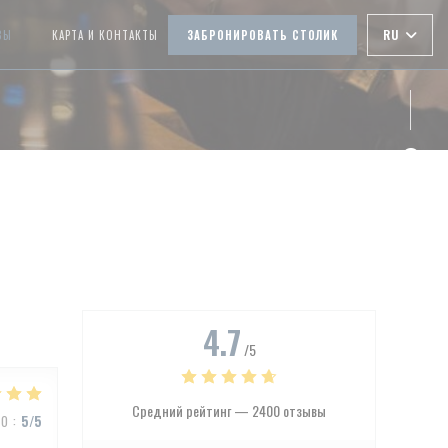
RU
ВЫ
КАРТА И КОНТАКТЫ
ЗАБРОНИРОВАТЬ СТОЛИК
((ОТКРЫВАЕТСЯ В НОВОМ ОКНЕ))
Face
Inst
4.7
/5
Средний рейтинг —
2400 отзывы
ВО
:
5
/5