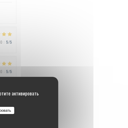
ВО
:
5
/5
ВО
:
5
/5
хотите активировать
ВО
:
4
/5
ровать