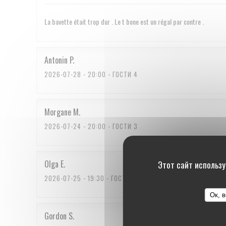
La bavette était trop dur . Le t bone est un régal par contre .
Antonin
P
2026-07-28
- 20:00 - ГОСТИ 4
Morgane
M
2026-07-24
- 20:00 - ГОСТИ 3
Olga
E
Этот сайт использу
2026-07-25
- 19:30 - ГОСТИ 2
Ок, 
Gordon
S