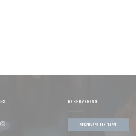
ONS
RESERVERING
RESERVEER EEN TAFEL
ok ((opent in een nieuw venster))
Instagram ((opent in een nieuw venster))