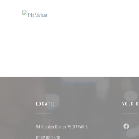
LOCATIE
VOLG 
((opent in een nieuw venster))
94 Rue des Dames 75017 PARIS
Facebo
01 42 93 25 18