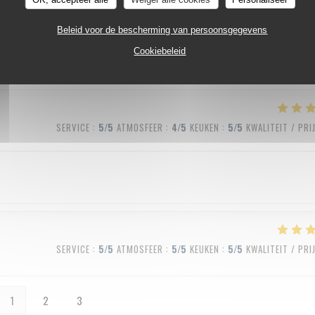
SERVICE
:
5
/5
ATMOSFEER
:
5
/5
KEUKEN
:
5
/5
KWALITEIT / PRI
Beleid voor de bescherming van persoonsgegevens
Cookiebeleid
SERVICE
:
5
/5
ATMOSFEER
:
4
/5
KEUKEN
:
5
/5
KWALITEIT / PRI
SERVICE
:
5
/5
ATMOSFEER
:
5
/5
KEUKEN
:
5
/5
KWALITEIT / PRI
1
2
3