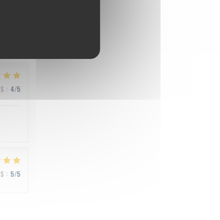
JS
:
5
/5
JS
:
4
/5
JS
:
5
/5