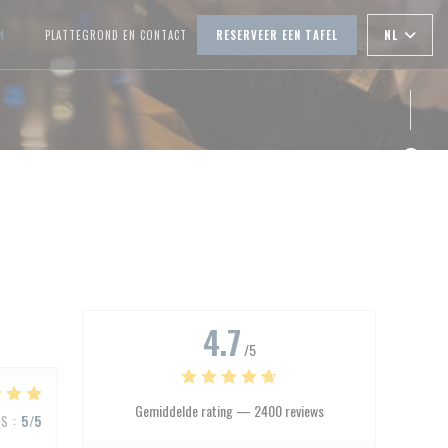
NL
N
PLATTEGROND EN CONTACT
RESERVEER EEN TAFEL
((OPENT IN EEN NIEUW VENSTER))
Face
Inst
4.7
/5
Gemiddelde rating —
2400 reviews
JS
:
5
/5