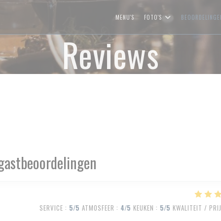
MENU'S
FOTO'S
BEOORDELINGE
Reviews
gastbeoordelingen
SERVICE
:
5
/5
ATMOSFEER
:
4
/5
KEUKEN
:
5
/5
KWALITEIT / PRI