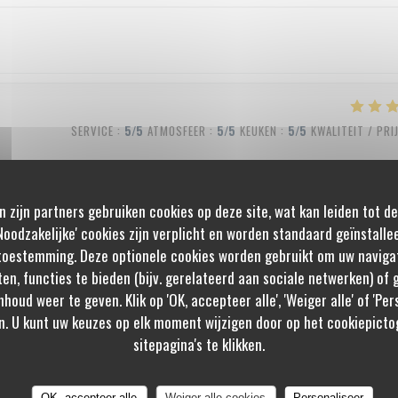
SERVICE
:
5
/5
ATMOSFEER
:
5
/5
KEUKEN
:
5
/5
KWALITEIT / PRI
n zijn partners gebruiken cookies op deze site, wat kan leiden tot d
SERVICE
:
5
/5
ATMOSFEER
:
5
/5
KEUKEN
:
5
/5
KWALITEIT / PRI
oodzakelijke' cookies zijn verplicht en worden standaard geïnstalle
toestemming. Deze optionele cookies worden gebruikt om uw navigat
ten, functies te bieden (bijv. gerelateerd aan sociale netwerken) of
nhoud weer te geven. Klik op 'OK, accepteer alle', 'Weiger alle' of 'Pe
SERVICE
:
4
/5
ATMOSFEER
:
4
/5
KEUKEN
:
5
/5
KWALITEIT / PRI
n. U kunt uw keuzes op elk moment wijzigen door op het cookiepicto
sitepagina's te klikken.
OK, accepteer alle
Weiger alle cookies
Personaliseer