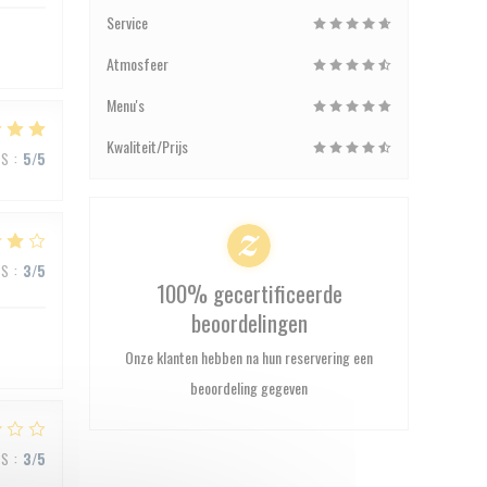
Service
Atmosfeer
Menu's
Kwaliteit/Prijs
JS
:
5
/5
JS
:
3
/5
100% gecertificeerde
beoordelingen
Onze klanten hebben na hun reservering een
beoordeling gegeven
JS
:
3
/5