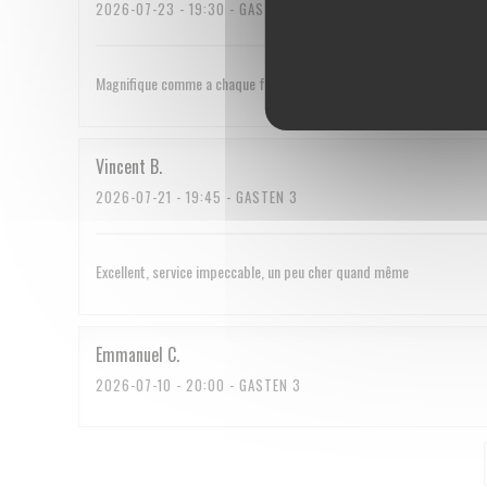
2026-07-23
- 19:30 - GASTEN 2
Magnifique comme a chaque fois
Vincent
B
2026-07-21
- 19:45 - GASTEN 3
Excellent, service impeccable, un peu cher quand même
Emmanuel
C
2026-07-10
- 20:00 - GASTEN 3