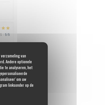
JS
:
5
/5
e verzameling van
JS
:
5
/5
erd. Andere optionele
ie te analyseren, het
 gepersonaliseerde
rsonaliseer' om uw
JS
:
4
/5
gram linksonder op de