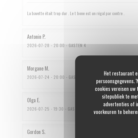
La bavette était trop dur . Le t bone est un régal par contre .
Antonin
P
2026-07-28
- 20:00 - GASTEN 4
Morgane
M
Het restaurant e
2026-07-24
- 20:00 - GASTEN 3
persoonsgegevens. 'N
cookies vereisen uw 
sitepubliek te me
Olga
E
advertenties of i
2026-07-25
- 19:30 - GASTEN 2
voorkeuren te behere
Gordon
S