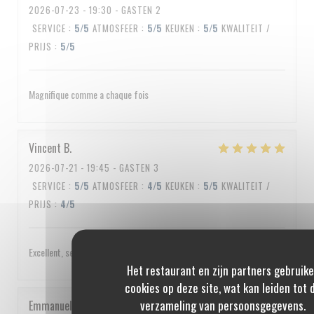
2026-07-23
- 19:30 - GASTEN 2
SERVICE
:
5
/5
ATMOSFEER
:
5
/5
KEUKEN
:
5
/5
KWALITEIT /
PRIJS
:
5
/5
Magnifique comme a chaque fois
Vincent
B
2026-07-21
- 19:45 - GASTEN 3
SERVICE
:
5
/5
ATMOSFEER
:
4
/5
KEUKEN
:
5
/5
KWALITEIT /
PRIJS
:
4
/5
Excellent, service impeccable, un peu cher quand même
Het restaurant en zijn partners gebruik
cookies op deze site, wat kan leiden tot 
verzameling van persoonsgegevens.
Emmanuel
C