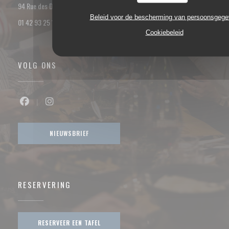
((opent in een nieuw venster))
94 Rue des Dames 75017 PARIS
Beleid voor de bescherming van persoonsgeg
01 42 93 25 18
Cookiebeleid
VOLG ONS
Facebook ((opent in een nieuw venster))
Instagram ((opent in een nieuw venster))
NIEUWSBRIEF
RESERVERING
RESERVEER EEN TAFEL