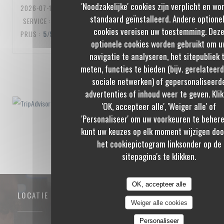
'Noodzakelijke' cookies zijn verplicht en wo
2026-07-10
- 20:00 - GASTEN 3
standaard geïnstalleerd. Andere optione
SERVICE
:
5
/5
ATMOSFEER
:
5
/5
KEUKEN
:
5
/5
KWALITEIT /
cookies vereisen uw toestemming. Dez
PRIJS
:
5
/5
optionele cookies worden gebruikt om u
navigatie te analyseren, het sitepubliek 
meten, functies te bieden (bijv. gerelateer
1
2
3
sociale netwerken) of gepersonaliseerd
advertenties of inhoud weer te geven. Klik
'OK, accepteer alle', 'Weiger alle' of
'Personaliseer' om uw voorkeuren te behere
kunt uw keuzes op elk moment wijzigen doo
het cookiepictogram linksonder op de
sitepagina's te klikken.
OK, accepteer alle
LOCATIE
Weiger alle cookies
Personaliseer