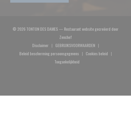
© 2026 TONTON DES DAMES — Restaurant website gecreëerd door
((opent in een nieuw venster))
Zenchef
Disclaimer
GEBRUIKSVOORWAARDEN
((opent in een nieuw venster))
((opent in een nieuw venster))
Beleid bescherming persoonsgegevens
Cookies beleid
((opent in een nieuw venster))
((opent in een nieuw
Toegankelijkheid
((opent in een nieuw venster))