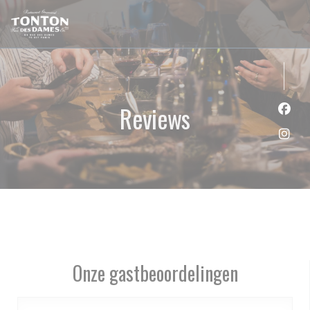
Cookies beheer paneel
Reviews
Face
Inst
Onze gastbeoordelingen