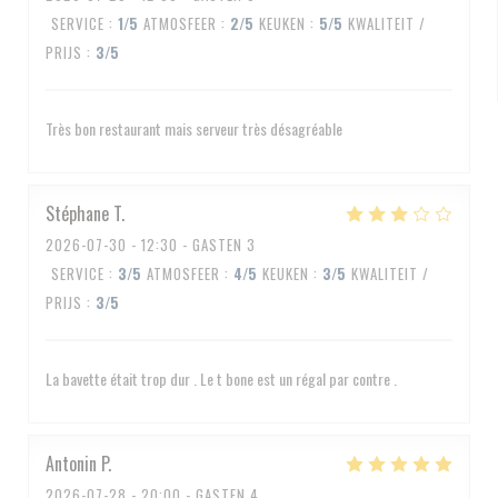
SERVICE
:
1
/5
ATMOSFEER
:
2
/5
KEUKEN
:
5
/5
KWALITEIT /
PRIJS
:
3
/5
Très bon restaurant mais serveur très désagréable
Stéphane
T
2026-07-30
- 12:30 - GASTEN 3
SERVICE
:
3
/5
ATMOSFEER
:
4
/5
KEUKEN
:
3
/5
KWALITEIT /
PRIJS
:
3
/5
La bavette était trop dur . Le t bone est un régal par contre .
Antonin
P
2026-07-28
- 20:00 - GASTEN 4