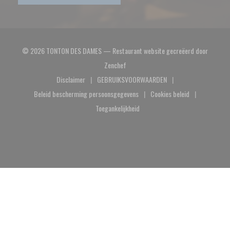
© 2026 TONTON DES DAMES — Restaurant website gecreëerd door
((opent in een nieuw venster))
Zenchef
Disclaimer
GEBRUIKSVOORWAARDEN
((opent in een nieuw venster))
((opent in een nieuw venster))
Beleid bescherming persoonsgegevens
Cookies beleid
((opent in een nieuw venster))
((opent in een nieuw
Toegankelijkheid
((opent in een nieuw venster))