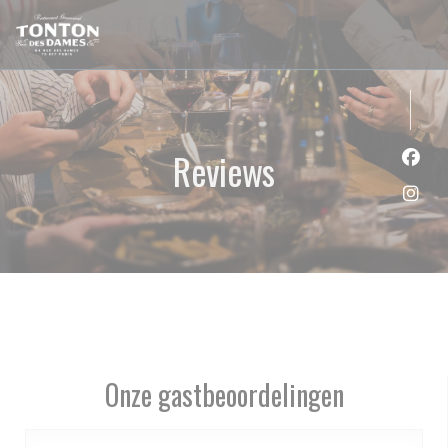
Cookies beheer paneel
Reviews
Face
Inst
Onze gastbeoordelingen