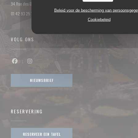
((opent in een nieuw venster))
94 Rue des Dames 75017 PARIS
Beleid voor de bescherming van persoonsgeg
01 42 93 25 18
Cookiebeleid
VOLG ONS
Facebook ((opent in een nieuw venster))
Instagram ((opent in een nieuw venster))
NIEUWSBRIEF
RESERVERING
RESERVEER EEN TAFEL