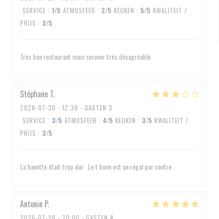
SERVICE
:
1
/5
ATMOSFEER
:
2
/5
KEUKEN
:
5
/5
KWALITEIT /
PRIJS
:
3
/5
Très bon restaurant mais serveur très désagréable
Stéphane
T
2026-07-30
- 12:30 - GASTEN 3
SERVICE
:
3
/5
ATMOSFEER
:
4
/5
KEUKEN
:
3
/5
KWALITEIT /
PRIJS
:
3
/5
La bavette était trop dur . Le t bone est un régal par contre .
Antonin
P
2026-07-28
- 20:00 - GASTEN 4