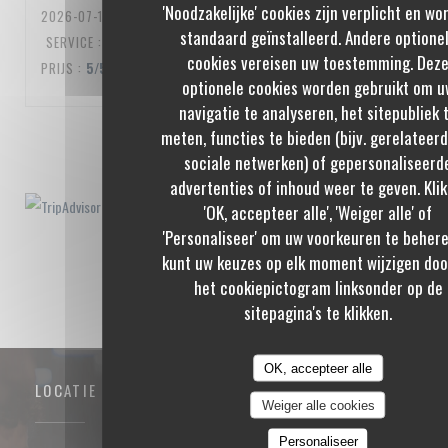
'Noodzakelijke' cookies zijn verplicht en wo
2026-07-10
- 20:00 - GASTEN 3
standaard geïnstalleerd. Andere optione
SERVICE
:
5
/5
ATMOSFEER
:
5
/5
KEUKEN
:
5
/5
KWALITEIT /
cookies vereisen uw toestemming. Dez
PRIJS
:
5
/5
optionele cookies worden gebruikt om u
navigatie te analyseren, het sitepubliek 
meten, functies te bieden (bijv. gerelateer
1
2
3
sociale netwerken) of gepersonaliseerd
advertenties of inhoud weer te geven. Klik
'OK, accepteer alle', 'Weiger alle' of
'Personaliseer' om uw voorkeuren te behere
kunt uw keuzes op elk moment wijzigen doo
het cookiepictogram linksonder op de
sitepagina's te klikken.
OK, accepteer alle
LOCATIE
Weiger alle cookies
Personaliseer