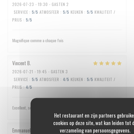
2026-07-23
- 19:30 - GASTEN 2
SERVICE
:
5
/5
ATMOSFEER
:
5
/5
KEUKEN
:
5
/5
KWALITEIT /
PRIJS
:
5
/5
Magnifique comme a chaque fois
Vincent
B
2026-07-21
- 19:45 - GASTEN 3
SERVICE
:
5
/5
ATMOSFEER
:
4
/5
KEUKEN
:
5
/5
KWALITEIT /
PRIJS
:
4
/5
Excellent, service impeccable, un peu cher quand même
Het restaurant en zijn partners gebruik
cookies op deze site, wat kan leiden tot 
verzameling van persoonsgegevens.
Emmanuel
C